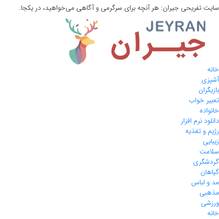
سایت تفریحی
جیران:
هر آنچه برای سرگرمی و آگاهی می‌خواهید، در یکجا.
خانه
آشپزی
بازیگران
تعبیر خواب
خانواده
دانلود نرم افزار
رژیم و تغذیه
زیبایی
سلامت
گردشگری
گیاهان
مد و لباس
مذهبی
ورزشی
خانه