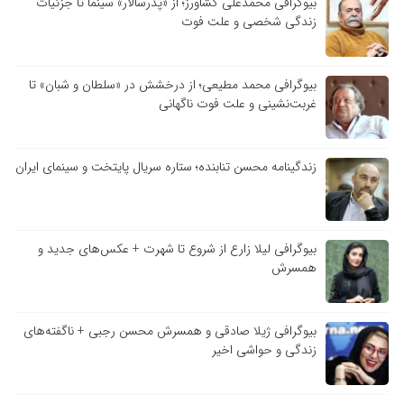
بیوگرافی محمدعلی کشاورز؛ از «پدرسالار» سینما تا جزئیات
زندگی شخصی و علت فوت
بیوگرافی محمد مطیعی؛ از درخشش در «سلطان و شبان» تا
غربت‌نشینی و علت فوت ناگهانی
زندگینامه محسن تنابنده؛ ستاره سریال پایتخت و سینمای ایران
بیوگرافی لیلا زارع از شروع تا شهرت + عکس‌های جدید و
همسرش
بیوگرافی ژیلا صادقی و همسرش محسن رجبی + ناگفته‌های
زندگی و حواشی اخیر