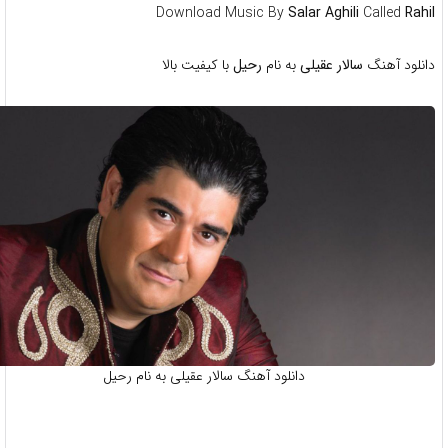
Download Music By
Salar Aghili
Called
Ra
لود آهنگ
سالار عقیلی
به نام
رحیل
با کیفیت بالا
دانلود آهنگ سالار عقیلی به نام رحیل