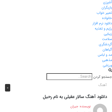
ی
ان
 خواب
ده
 نرم افزار
و تغذیه
ی
ت
گری
ن
لباس
ی
ی
و کردن
هنگ
0
انلود آهنگ سالار عقیلی به نام رحیل
نویسنده:
جیران