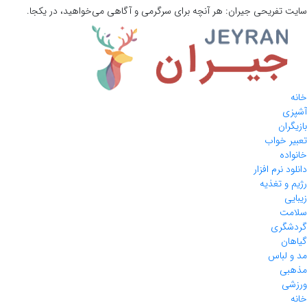
سایت تفریحی
جیران:
هر آنچه برای سرگرمی و آگاهی می‌خواهید، در یکجا.
خانه
آشپزی
بازیگران
تعبیر خواب
خانواده
دانلود نرم افزار
رژیم و تغذیه
زیبایی
سلامت
گردشگری
گیاهان
مد و لباس
مذهبی
ورزشی
خانه