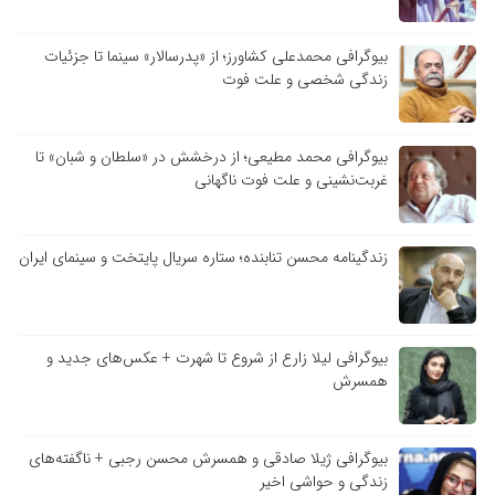
بیوگرافی محمدعلی کشاورز؛ از «پدرسالار» سینما تا جزئیات
زندگی شخصی و علت فوت
بیوگرافی محمد مطیعی؛ از درخشش در «سلطان و شبان» تا
غربت‌نشینی و علت فوت ناگهانی
زندگینامه محسن تنابنده؛ ستاره سریال پایتخت و سینمای ایران
بیوگرافی لیلا زارع از شروع تا شهرت + عکس‌های جدید و
همسرش
بیوگرافی ژیلا صادقی و همسرش محسن رجبی + ناگفته‌های
زندگی و حواشی اخیر