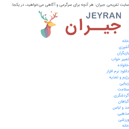
سایت تفریحی
جیران:
هر آنچه برای سرگرمی و آگاهی می‌خواهید، در یکجا.
خانه
آشپزی
بازیگران
تعبیر خواب
خانواده
دانلود نرم افزار
رژیم و تغذیه
زیبایی
سلامت
گردشگری
گیاهان
مد و لباس
مذهبی
ورزشی
خانه