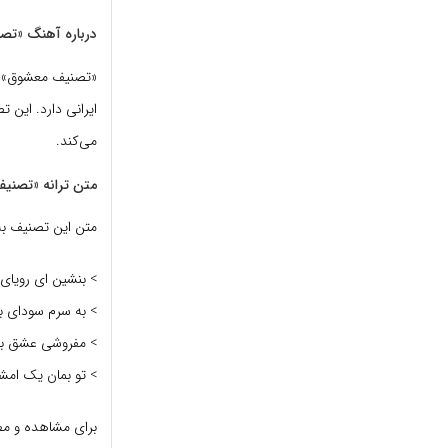
درباره آهنگ «تص
«تصنیف معشوق» با 
ایرانی دارد. این 
می‌کند.
متن ترانه «تصنی
متن این تصنیف به 
> بنشین ای رویای
> به سرم سودای ب
> مفروشی عشق بی‌پ
> تو بمان یک امشب
برای مشاهده و مطا