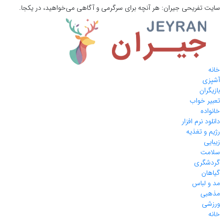
سایت تفریحی
جیران:
هر آنچه برای سرگرمی و آگاهی می‌خواهید، در یکجا.
خانه
آشپزی
بازیگران
تعبیر خواب
خانواده
دانلود نرم افزار
رژیم و تغذیه
زیبایی
سلامت
گردشگری
گیاهان
مد و لباس
مذهبی
ورزشی
خانه