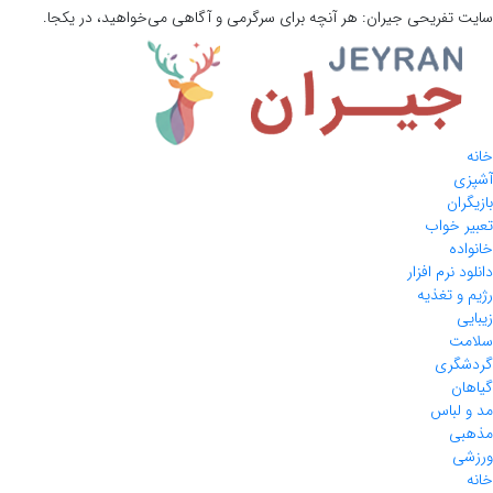
سایت تفریحی
جیران:
هر آنچه برای سرگرمی و آگاهی می‌خواهید، در یکجا.
خانه
آشپزی
بازیگران
تعبیر خواب
خانواده
دانلود نرم افزار
رژیم و تغذیه
زیبایی
سلامت
گردشگری
گیاهان
مد و لباس
مذهبی
ورزشی
خانه