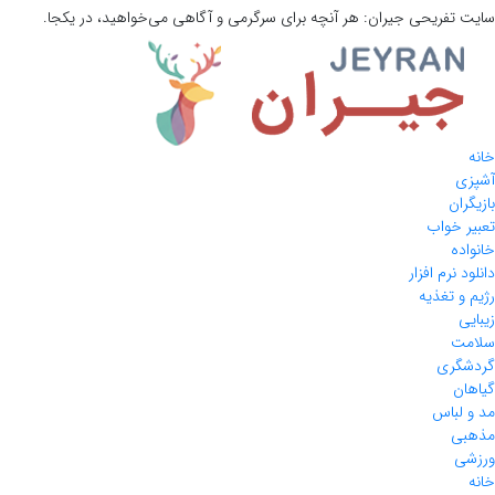
سایت تفریحی
جیران:
هر آنچه برای سرگرمی و آگاهی می‌خواهید، در یکجا.
خانه
آشپزی
بازیگران
تعبیر خواب
خانواده
دانلود نرم افزار
رژیم و تغذیه
زیبایی
سلامت
گردشگری
گیاهان
مد و لباس
مذهبی
ورزشی
خانه