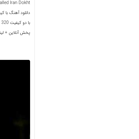
lled Iran Dokht
دانلود آهنگ
با کی
با دو کیفیت 320 ، 128 و لینک مستقیم
پخش آنلاین + لی