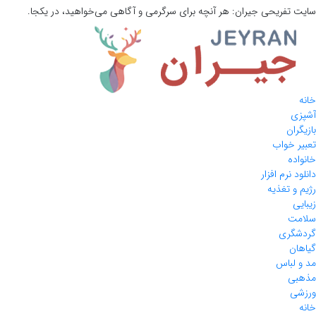
سایت تفریحی
جیران:
هر آنچه برای سرگرمی و آگاهی می‌خواهید، در یکجا.
خانه
آشپزی
بازیگران
تعبیر خواب
خانواده
دانلود نرم افزار
رژیم و تغذیه
زیبایی
سلامت
گردشگری
گیاهان
مد و لباس
مذهبی
ورزشی
خانه