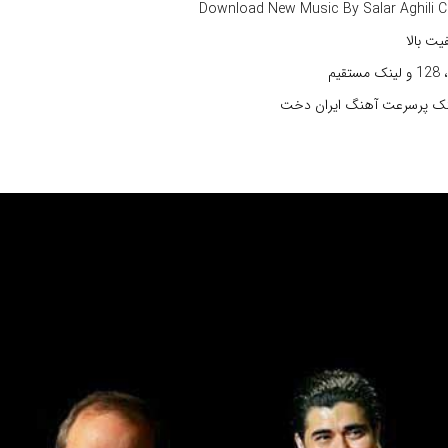
Download New Music By Salar Aghili Ca
فیت بالا
نک پرسرعت آهنگ ایران دخت