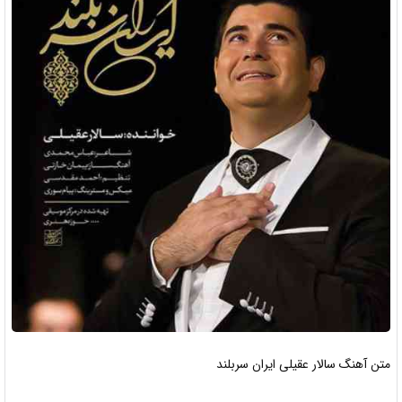
متن آهنگ سالار عقيلی ايران سربلند