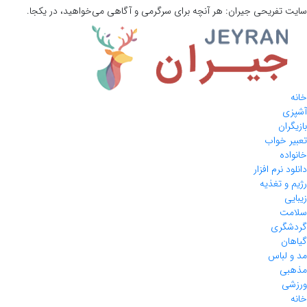
سایت تفریحی
جیران:
هر آنچه برای سرگرمی و آگاهی می‌خواهید، در یکجا.
خانه
آشپزی
بازیگران
تعبیر خواب
خانواده
دانلود نرم افزار
رژیم و تغذیه
زیبایی
سلامت
گردشگری
گیاهان
مد و لباس
مذهبی
ورزشی
خانه