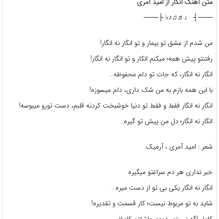
متن آهنگ انکار از امید آمری
───┤ ♩♬♫♪♭ ├───
من شدم از عشق تو بیمار و تو انگار نه انگار!
رفتنتو پیش همه؛ میکنم انکار و تو انگار نه انگار!
انگار نه انگار، که جات تو دلم محفوظه…
با این همه بازم به من شک داری، دلم میسوزه!
انگار نه انگار فقط و فقط تو دنیا خوشبخت کردنه قلبم، دست تورو میبوسه!
انگار نه انگار؛ دل من پیش تو گیره…
شعر : امید آمری ، آرمیک
خبر نداری هر دم سراغتو میگیره
انگار نه انگار یکی بی تو از دست میره…
شاید به تو مربوط نیست؛ کار قسمت و تقدیره!