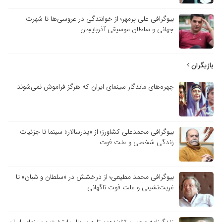
بیوگرافی علی پرمهر؛ از خوانندگی در عروسی‌ها تا شهرت
جهانی و سلطان موسیقی آذربایجان
بازیگران
چهره‌های ماندگار سینمای ایران که هرگز فراموش نمی‌شوند
بیوگرافی محمدعلی کشاورز؛ از «پدرسالار» سینما تا جزئیات
زندگی شخصی و علت فوت
بیوگرافی محمد مطیعی؛ از درخشش در «سلطان و شبان» تا
غربت‌نشینی و علت فوت ناگهانی
زندگینامه محسن تنابنده؛ ستاره سریال پایتخت و سینمای ایران