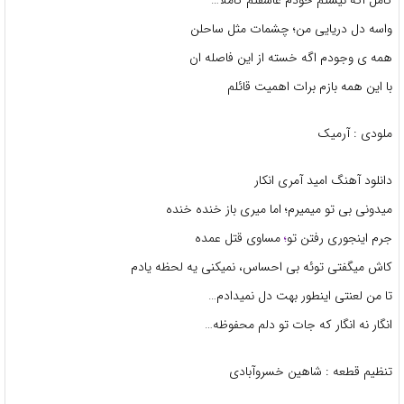
کامل اگه نیستم خودم عاشقتم کاملا…
واسه دل دریایی من؛ چشمات مثل ساحلن
همه ی وجودم اگه خسته از این فاصله ان
با این همه بازم برات اهمیت قائلم
ملودی : آرمیک
دانلود آهنگ امید آمری انکار
میدونی بی تو میمیرم؛ اما میری باز خنده خنده
جرم اینجوری رفتن تو
؛
مساوی قتل عمده
کاش میگفتی توئه بی احساس، نمیکنی یه لحظه یادم
تا من لعنتی اینطور بهت دل نمیدادم…
انگار نه انگار که جات تو دلم محفوظه…
تنظیم قطعه : شاهین خسروآبادی