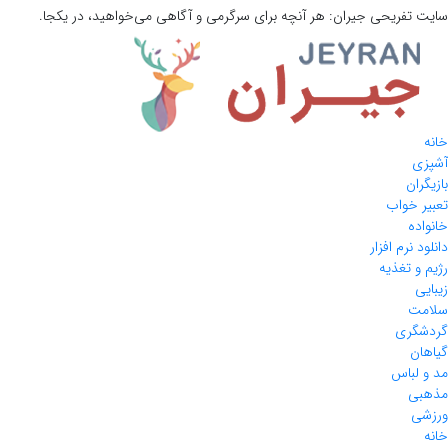
سایت تفریحی
جیران:
هر آنچه برای سرگرمی و آگاهی می‌خواهید، در یکجا.
خانه
آشپزی
بازیگران
تعبیر خواب
خانواده
دانلود نرم افزار
رژیم و تغذیه
زیبایی
سلامت
گردشگری
گیاهان
مد و لباس
مذهبی
ورزشی
خانه