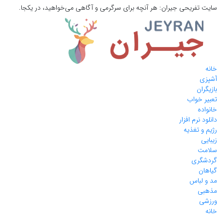
سایت تفریحی
جیران:
هر آنچه برای سرگرمی و آگاهی می‌خواهید، در یکجا.
خانه
آشپزی
بازیگران
تعبیر خواب
خانواده
دانلود نرم افزار
رژیم و تغذیه
زیبایی
سلامت
گردشگری
گیاهان
مد و لباس
مذهبی
ورزشی
خانه