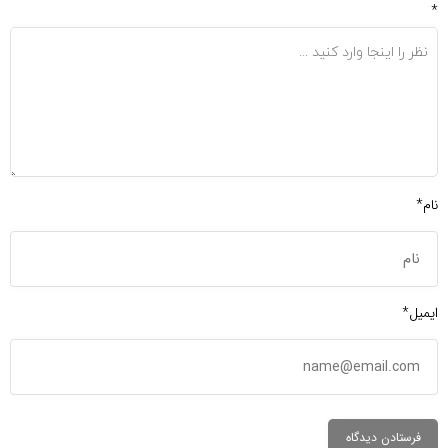
*
نام*
ایمیل*