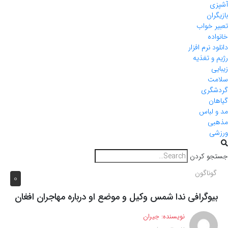
آشپزی
بازیگران
تعبیر خواب
خانواده
دانلود نرم افزار
رژیم و تغذیه
زیبایی
سلامت
گردشگری
گیاهان
مد و لباس
مذهبی
ورزشی
جستجو کردن
گوناگون
0
بیوگرافی ندا شمس وکیل و موضع او درباره مهاجران افغان
نویسنده:
جیران