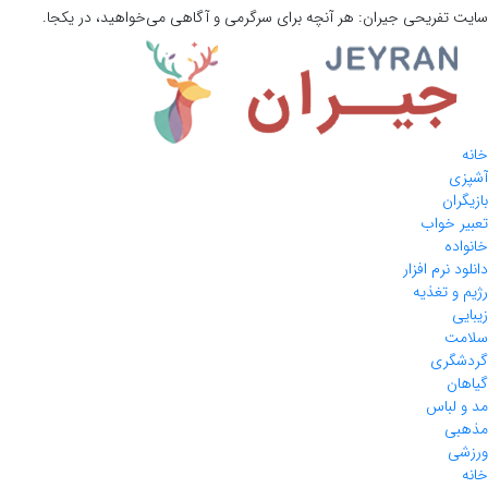
سایت تفریحی
جیران:
هر آنچه برای سرگرمی و آگاهی می‌خواهید، در یکجا.
خانه
آشپزی
بازیگران
تعبیر خواب
خانواده
دانلود نرم افزار
رژیم و تغذیه
زیبایی
سلامت
گردشگری
گیاهان
مد و لباس
مذهبی
ورزشی
خانه