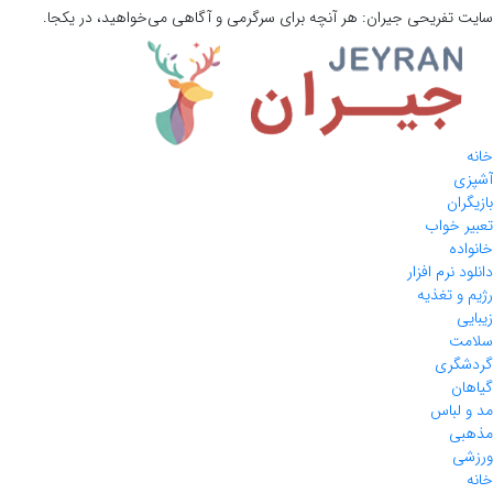
سایت تفریحی
جیران:
هر آنچه برای سرگرمی و آگاهی می‌خواهید، در یکجا.
خانه
آشپزی
بازیگران
تعبیر خواب
خانواده
دانلود نرم افزار
رژیم و تغذیه
زیبایی
سلامت
گردشگری
گیاهان
مد و لباس
مذهبی
ورزشی
خانه