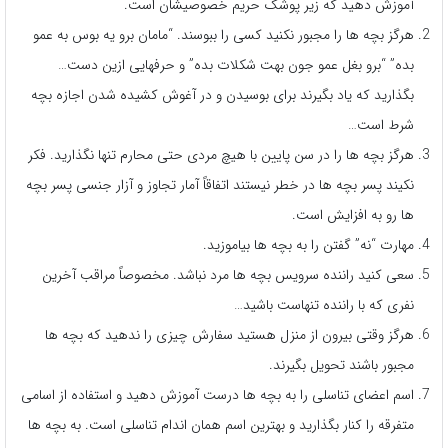
آموزش دهید که زیر پوشک حریم خصوصیشان است.
هرگز بچه ها را مجبور نکنید کسی را ببوسند. “مامان برو یه بوس به عمو
بده” “برو بغل عمو جون بهت شکلات بده” و حرفهایی ازین دست…
بگذارید که یاد بگیرند برای بوسیدن و در آغوش کشیده شدن اجازه بچه
شرط است…
هرگز بچه ها را در سن پایین با هیچ مردی حتی محارم تنها نگذارید. فکر
نکیند پسر بچه ها در خطر نیستند اتفاقاً آمار تجاوز و آزار جنسی پسر بچه
ها رو به افزایش است.
مهارت “نه” گفتن را به بچه ها بیاموزید.
سعی کنید راننده سرویس بچه ها مرد نباشد. مخصوصاً مراقب آخرین
نفری که با راننده تنهاست باشید…
هرگز وقتی بیرون از منزل هستید سفارش چیزی را ندهید که بچه ها
مجبور باشند تحویل بگیرند.
اسم اعضای تناسلی را به بچه ها درست آموزش دهید و استفاده از اسامی
متفرقه را کنار بگذارید و بهترین اسم همان اندام تناسلی است. به بچه ها