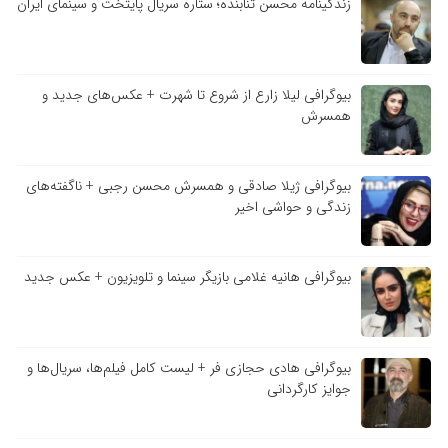
زندگینامه محسن تنابنده؛ ستاره سریال پایتخت و سینمای ایران
بیوگرافی لیلا زارع از شروع تا شهرت + عکس‌های جدید و
همسرش
بیوگرافی ژیلا صادقی و همسرش محسن رجبی + ناگفته‌های
زندگی و حواشی اخیر
بیوگرافی هانیه غلامی بازیگر سینما و تلویزیون + عکس جدید
بیوگرافی هادی حجازی فر + لیست کامل فیلم‌ها، سریال‌ها و
جوایز کارگردانی