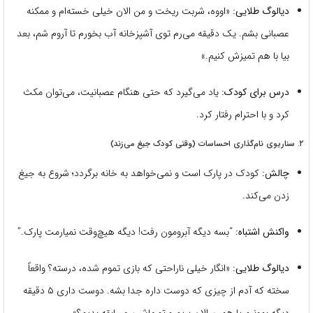
دیالوگ طلایی:
«اووه، شربت ریخت و من الان خیلی خسته‌ام و ممکنه
عصبانی بشم. یک دقیقه می‌رم توی آشپزخانه آب بخورم تا آروم شم، بعد
بیا با هم تمیزش کنیم.»
درس برای کودک:
یاد می‌گیرد که حتی هنگام عصبانیت، می‌توان مکث
کرد و با احترام رفتار کرد.
۲. سناریوی نام‌گذاری احساسات (وقتی کودک جیغ می‌زند)
چالش:
کودک در پارک است و نمی‌خواهد به خانه برگردد؛ شروع به جیغ
زدن می‌کند.
واکنش اشتباه:
“بسه دیگه آبرومون رفت! دیگه هیچ‌وقت نمیارمت پارک.”
دیالوگ طلایی:
«انگار خیلی ناراحتی که بازی تموم شده، درسته؟ واقعاً
سخته که آدم از چیزی که دوست داره جدا بشه. دوست داری ۵ دقیقه