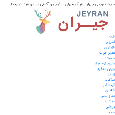
سایت تفریحی
جیران:
هر آنچه برای سرگرمی و آگاهی می‌خواهید، در یکجا.
خانه
آشپزی
بازیگران
تعبیر خواب
خانواده
دانلود نرم افزار
رژیم و تغذیه
زیبایی
سلامت
گردشگری
گیاهان
مد و لباس
مذهبی
ورزشی
خانه