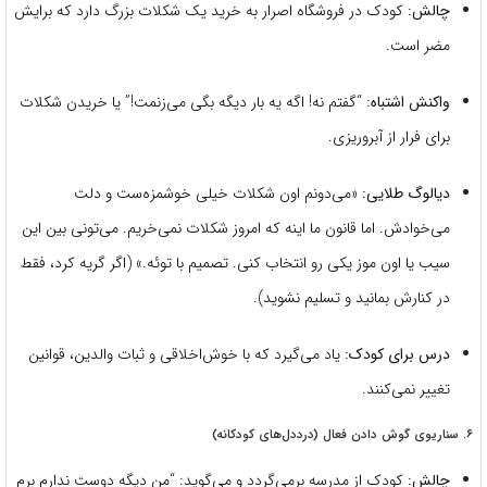
چالش:
کودک در فروشگاه اصرار به خرید یک شکلات بزرگ دارد که برایش
مضر است.
واکنش اشتباه:
“گفتم نه! اگه یه بار دیگه بگی می‌زنمت!” یا خریدن شکلات
برای فرار از آبروریزی.
دیالوگ طلایی:
«می‌دونم اون شکلات خیلی خوشمزه‌ست و دلت
می‌خوادش. اما قانون ما اینه که امروز شکلات نمی‌خریم. می‌تونی بین این
سیب یا اون موز یکی رو انتخاب کنی. تصمیم با توئه.» (اگر گریه کرد، فقط
در کنارش بمانید و تسلیم نشوید).
درس برای کودک:
یاد می‌گیرد که با خوش‌اخلاقی و ثبات والدین، قوانین
تغییر نمی‌کنند.
۶. سناریوی گوش دادن فعال (درددل‌های کودکانه)
چالش:
کودک از مدرسه برمی‌گردد و می‌گوید: “من دیگه دوست ندارم برم