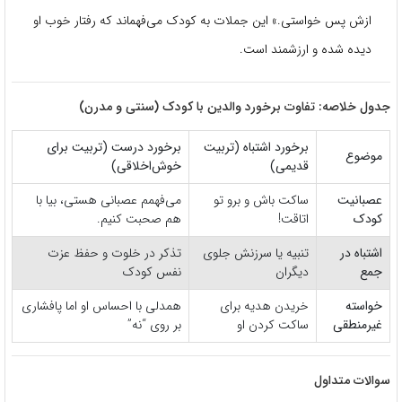
ازش پس خواستی.» این جملات به کودک می‌فهماند که رفتار خوب او
دیده شده و ارزشمند است.
جدول خلاصه: تفاوت برخورد والدین با کودک (سنتی و مدرن)
برخورد اشتباه (تربیت
برخورد درست (تربیت برای
موضوع
قدیمی)
خوش‌اخلاقی)
عصبانیت
ساکت باش و برو تو
می‌فهمم عصبانی هستی، بیا با
کودک
اتاقت!
هم صحبت کنیم.
اشتباه در
تنبیه یا سرزنش جلوی
تذکر در خلوت و حفظ عزت
جمع
دیگران
نفس کودک
خواسته
خریدن هدیه برای
همدلی با احساس او اما پافشاری
غیرمنطقی
ساکت کردن او
بر روی “نه”
سوالات متداول