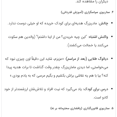
دیگران را مشاهده کند.
۴. سناریوی سپاسگزاری (آموزش قدردانی)
چالش:
مادربزرگ هدیه‌ای برای کودک خریده که او خیلی دوست ندارد.
واکنش اشتباه:
“این چیه خریدی؟ من از اینا داشتم!” (والدین هم سکوت
می‌کنند یا خجالت می‌کشند).
دیالوگ طلایی (بعد از مراسم):
«عزیزم، شاید این دقیقاً اون چیزی نبود که
می‌خواستی، اما دیدی مامان‌بزرگ چقدر وقت گذاشت تا برات هدیه پیدا
کنه؟ بیا با هم یه نقاشی براش بکشیم و بگیم مرسی که به یادم بودی.»
درس برای کودک:
یاد می‌گیرد که نیت افراد و تلاش‌شان ارزشمندتر از خود
کادو است.
۵. سناریوی قانون‌گذاری (پافشاری محترمانه بر نه)