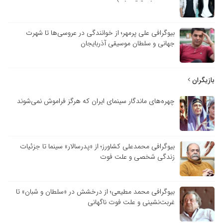
بیوگرافی علی پرمهر؛ از خوانندگی در عروسی‌ها تا شهرت
جهانی و سلطان موسیقی آذربایجان
بازیگران
چهره‌های ماندگار سینمای ایران که هرگز فراموش نمی‌شوند
بیوگرافی محمدعلی کشاورز؛ از «پدرسالار» سینما تا جزئیات
زندگی شخصی و علت فوت
بیوگرافی محمد مطیعی؛ از درخشش در «سلطان و شبان» تا
غربت‌نشینی و علت فوت ناگهانی