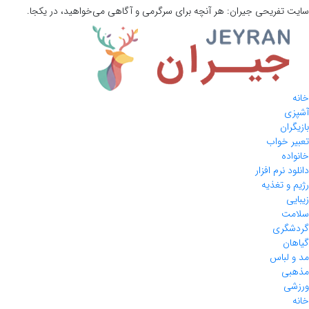
سایت تفریحی
جیران:
هر آنچه برای سرگرمی و آگاهی می‌خواهید، در یکجا.
خانه
آشپزی
بازیگران
تعبیر خواب
خانواده
دانلود نرم افزار
رژیم و تغذیه
زیبایی
سلامت
گردشگری
گیاهان
مد و لباس
مذهبی
ورزشی
خانه