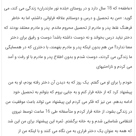
«عاطفه» که 18 سال دارد و در روستای «بلده نور مازندران» زندگی می کند، می
گوید: «من به تحصیل و درس و دوستانم علاقه فراوانی داشتم، اما به خاطر
فرهنگ غلط پدر و مادرم از تحصیل محروم ماندم. پدر و مادرم معتقد بودند که
دختر نباید درس بخواند و نه دوست داشته باشد! دوست و رفیق برای دختر
معنا ندارد!! من هم بدون اینکه پدر و مادرم بفهمند، با دختری که در همسایگی
ما زندگی می کردند، دوست شدم و بدون اطلاع پدر و مادرم با او رفت و آمد
می کردم و ناراحتیهای
خودم را برای او می گفتم. یک روز که به دیدن آن دختر رفته بودم، او به من
پیشنهاد کرد که از خانه فرار کنم و به جایی بروم که بتوانم به تحصیل خود
ادامه بدهم. من نیز که فکر می کردم این پیشنهاد می تواند باعث موفقیت من
در زندگی بشود، از خانه فرار کردم و متأسفانه طی 16 ساعت توسط نیروی
انتظامی شناسایی شدم و به خانه برگشتم. ثمره این پیشنهاد برای من این شد
که همه به عنوان یک دختر فراری به من نگاه می کنند و با اینکه من از