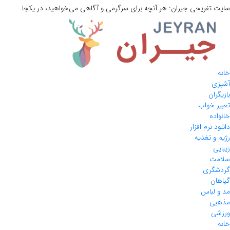
سایت تفریحی
جیران:
هر آنچه برای سرگرمی و آگاهی می‌خواهید، در یکجا.
خانه
آشپزی
بازیگران
تعبیر خواب
خانواده
دانلود نرم افزار
رژیم و تغذیه
زیبایی
سلامت
گردشگری
گیاهان
مد و لباس
مذهبی
ورزشی
خانه