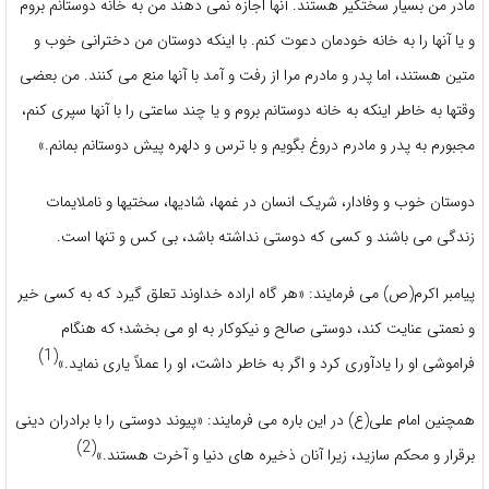
مادر من بسیار سختگیر هستند. آنها اجازه نمی دهند من به خانه دوستانم بروم
و یا آنها را به خانه خودمان دعوت کنم. با اینکه دوستان من دخترانی خوب و
متین هستند، اما پدر و مادرم مرا از رفت و آمد با آنها منع می کنند. من بعضی
وقتها به خاطر اینکه به خانه دوستانم بروم و یا چند ساعتی را با آنها سپری کنم،
مجبورم به پدر و مادرم دروغ بگویم و با ترس و دلهره پیش دوستانم بمانم.»
دوستان خوب و وفادار، شریک انسان در غمها، شادیها، سختیها و ناملایمات
زندگی می باشند و کسی که دوستی نداشته باشد، بی کس و تنها است.
پیامبر اکرم(ص) می فرمایند: «هر گاه اراده خداوند تعلق گیرد که به کسی خیر
و نعمتی عنایت کند، دوستی صالح و نیکوکار به او می بخشد؛ که هنگام
(1)
فراموشی او را یادآوری کرد و اگر به خاطر داشت، او را عملاً یاری نماید.»
همچنین امام علی(ع) در این باره می فرمایند: «پیوند دوستی را با برادران دینی
(2)
برقرار و محکم سازید، زیرا آنان ذخیره های دنیا و آخرت هستند.»