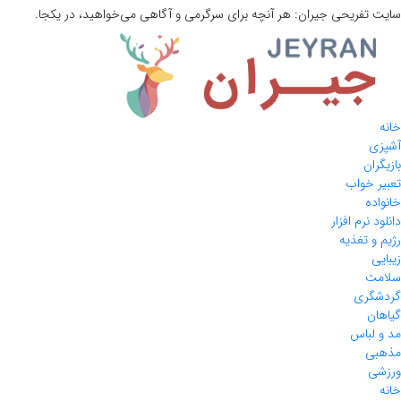
سایت تفریحی
جیران:
هر آنچه برای سرگرمی و آگاهی می‌خواهید، در یکجا.
خانه
آشپزی
بازیگران
تعبیر خواب
خانواده
دانلود نرم افزار
رژیم و تغذیه
زیبایی
سلامت
گردشگری
گیاهان
مد و لباس
مذهبی
ورزشی
خانه