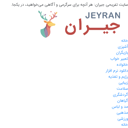
سایت تفریحی
جیران:
هر آنچه برای سرگرمی و آگاهی می‌خواهید، در یکجا.
خانه
آشپزی
بازیگران
تعبیر خواب
خانواده
دانلود نرم افزار
رژیم و تغذیه
زیبایی
سلامت
گردشگری
گیاهان
مد و لباس
مذهبی
ورزشی
خانه