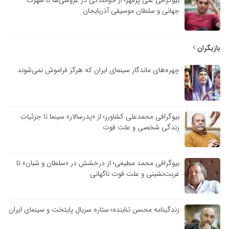
جهانی و سلطان موسیقی آذربایجان
بازیگران
چهره‌های ماندگار سینمای ایران که هرگز فراموش نمی‌شوند
بیوگرافی محمدعلی کشاورز؛ از «پدرسالار» سینما تا جزئیات
زندگی شخصی و علت فوت
بیوگرافی محمد مطیعی؛ از درخشش در «سلطان و شبان» تا
غربت‌نشینی و علت فوت ناگهانی
زندگینامه محسن تنابنده؛ ستاره سریال پایتخت و سینمای ایران