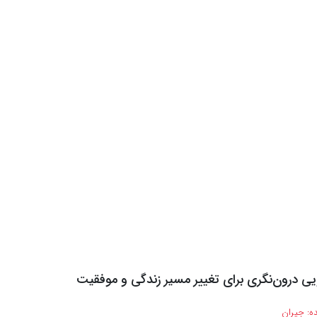
ه:
جیران