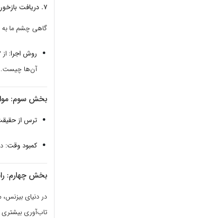
۷. دریافت بازخورد ۳۶۰ درجه (آینه بیرونی)
گاهی چشم ما به نقاط تاریک 
روش اجرا:
آن‌ها چیست.
بخش سوم: موانع
ترس از حقیقت
کمبود وقت:
درون
بخش چهارم: راب
در دنیای بیزنس، م
تاب‌آوری بیشتری د