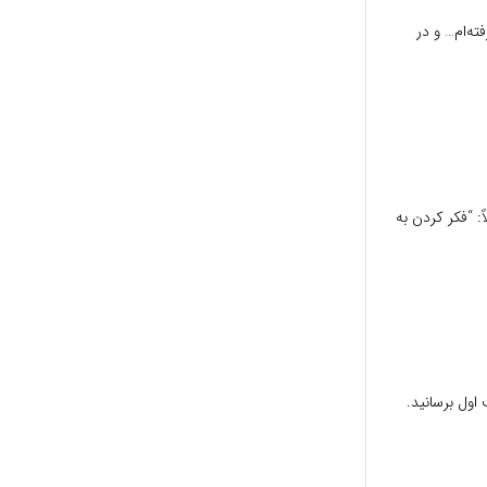
ه‌ام… و در
ً: “فکر کردن به
آزادی، خانواده و…) بنویسید و آن‌ها را به ۵ اولویت اول برسانید.