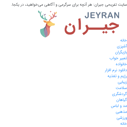
سایت تفریحی
جیران:
هر آنچه برای سرگرمی و آگاهی می‌خواهید، در یکجا.
خانه
آشپزی
بازیگران
تعبیر خواب
خانواده
دانلود نرم افزار
رژیم و تغذیه
زیبایی
سلامت
گردشگری
گیاهان
مد و لباس
مذهبی
ورزشی
خانه