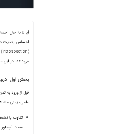
آیا تا به حال احس
احساس رضایت درون
(n
می‌دهد. در این مقاله جامع، قرار است با ۷ تمری
بخش اول: درون
قبل از ورود به تم
علمی، یعنی مشاهده
تفاوت با نشخو
سمت “چطور به