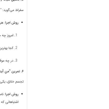
سقراط می‌گوید: “
روش اجرا:
هر شب ۳ سو
امروز چه چ
کجا بهترین
در چه موق
۶. تمرین “منِ آینده” (Future Self)
تجسم خلاق، یکی ا
روش اجرا:
اشتباهاتی که نب