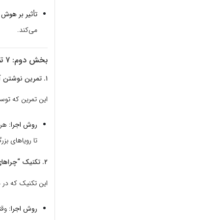
تأثیر بر هوش هی
می‌کند.
بخش دوم: ۷ تمرین جادویی درون‌نگری
۱. تمرین نوشتن آزاد (Morning Pages)
این تمرین که توسط
روش اجرا:
تا رویاهای بز
۲. تکنیک “چراهای پنج‌گانه” (The 5 Whys)
این تکنیک که در م
روش اجرا:
وقتی 