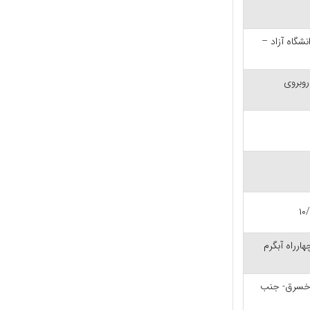
نشگاه آزاد –
روبروی
ارراه آبگرم
ج خسرق- جنب