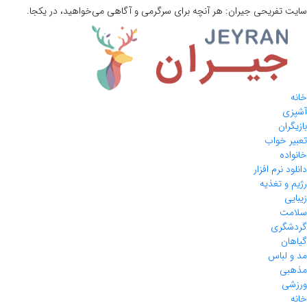
سایت تفریحی
جیران:
هر آنچه برای سرگرمی و آگاهی می‌خواهید، در یکجا.
خانه
آشپزی
بازیگران
تعبیر خواب
خانواده
دانلود نرم افزار
رژیم و تغذیه
زیبایی
سلامت
گردشگری
گیاهان
مد و لباس
مذهبی
ورزشی
خانه