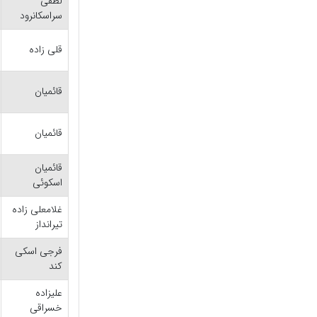
لطفی
سراسکانرود
قلی زاده
قائمیان
قائمیان
قائمیان
اسکوئی
غلامعلی زاده
تیرانداز
فرجی اسکی
کند
علیزاده
خسراقی