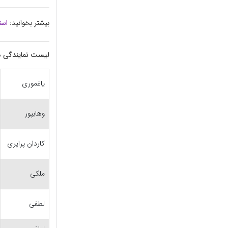
بیشتر بخوانید:
است
لیست نمایندگی ها
یاغموری
وهابپور
کاردان پراپری
ملکی
لطفی