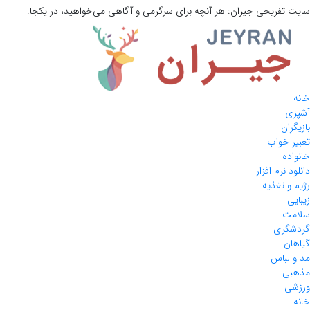
سایت تفریحی
جیران:
هر آنچه برای سرگرمی و آگاهی می‌خواهید، در یکجا.
خانه
آشپزی
بازیگران
تعبیر خواب
خانواده
دانلود نرم افزار
رژیم و تغذیه
زیبایی
سلامت
گردشگری
گیاهان
مد و لباس
مذهبی
ورزشی
خانه