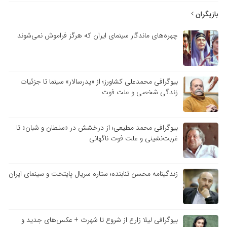
بازیگران
چهره‌های ماندگار سینمای ایران که هرگز فراموش نمی‌شوند
بیوگرافی محمدعلی کشاورز؛ از «پدرسالار» سینما تا جزئیات
زندگی شخصی و علت فوت
بیوگرافی محمد مطیعی؛ از درخشش در «سلطان و شبان» تا
غربت‌نشینی و علت فوت ناگهانی
زندگینامه محسن تنابنده؛ ستاره سریال پایتخت و سینمای ایران
بیوگرافی لیلا زارع از شروع تا شهرت + عکس‌های جدید و