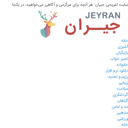
سایت تفریحی
جیران:
هر آنچه برای سرگرمی و آگاهی می‌خواهید، در یکجا.
خانه
آشپزی
بازیگران
تعبیر خواب
خانواده
دانلود نرم افزار
رژیم و تغذیه
زیبایی
سلامت
گردشگری
گیاهان
مد و لباس
مذهبی
ورزشی
خانه