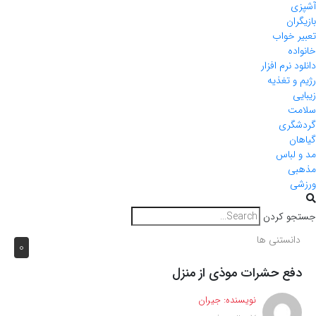
آشپزی
بازیگران
تعبیر خواب
خانواده
دانلود نرم افزار
رژیم و تغذیه
زیبایی
سلامت
گردشگری
گیاهان
مد و لباس
مذهبی
ورزشی
جستجو کردن
دانستنی ها
0
دفع حشرات موذی از منزل
نویسنده:
جیران