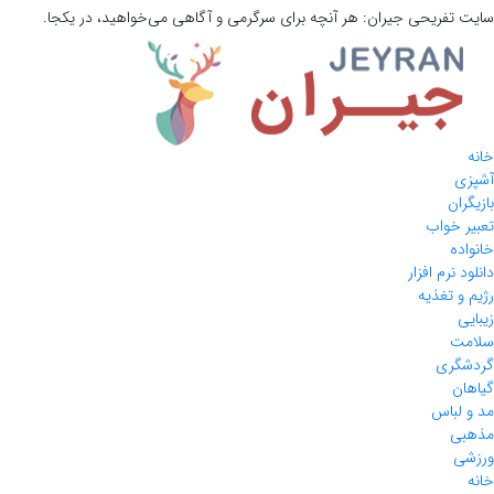
سایت تفریحی
جیران:
هر آنچه برای سرگرمی و آگاهی می‌خواهید، در یکجا.
خانه
آشپزی
بازیگران
تعبیر خواب
خانواده
دانلود نرم افزار
رژیم و تغذیه
زیبایی
سلامت
گردشگری
گیاهان
مد و لباس
مذهبی
ورزشی
خانه