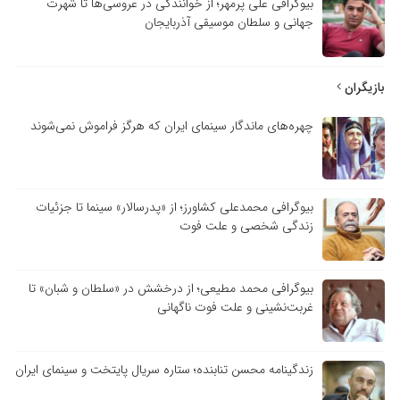
بیوگرافی علی پرمهر؛ از خوانندگی در عروسی‌ها تا شهرت
جهانی و سلطان موسیقی آذربایجان
بازیگران
چهره‌های ماندگار سینمای ایران که هرگز فراموش نمی‌شوند
بیوگرافی محمدعلی کشاورز؛ از «پدرسالار» سینما تا جزئیات
زندگی شخصی و علت فوت
بیوگرافی محمد مطیعی؛ از درخشش در «سلطان و شبان» تا
غربت‌نشینی و علت فوت ناگهانی
زندگینامه محسن تنابنده؛ ستاره سریال پایتخت و سینمای ایران