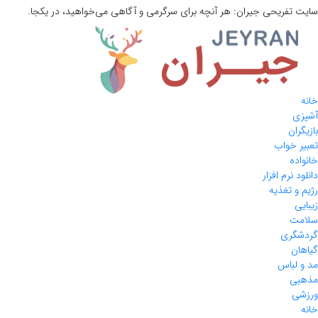
سایت تفریحی
جیران:
هر آنچه برای سرگرمی و آگاهی می‌خواهید، در یکجا.
خانه
آشپزی
بازیگران
تعبیر خواب
خانواده
دانلود نرم افزار
رژیم و تغذیه
زیبایی
سلامت
گردشگری
گیاهان
مد و لباس
مذهبی
ورزشی
خانه