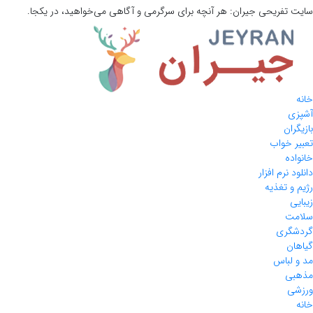
سایت تفریحی
جیران:
هر آنچه برای سرگرمی و آگاهی می‌خواهید، در یکجا.
خانه
آشپزی
بازیگران
تعبیر خواب
خانواده
دانلود نرم افزار
رژیم و تغذیه
زیبایی
سلامت
گردشگری
گیاهان
مد و لباس
مذهبی
ورزشی
خانه