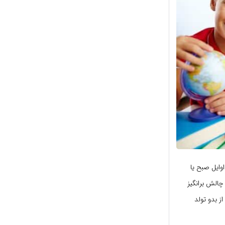
وایل صبح یا
چالش برانگیز
 بدو تولد