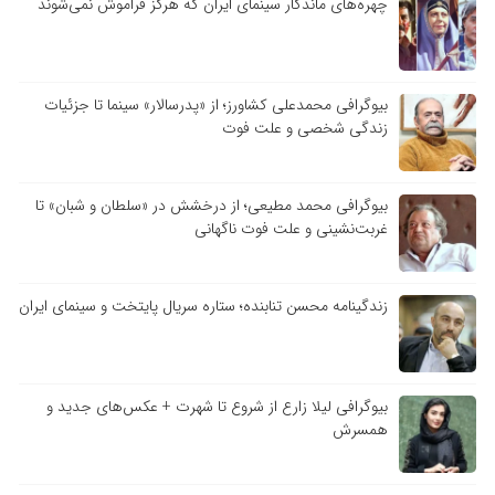
چهره‌های ماندگار سینمای ایران که هرگز فراموش نمی‌شوند
بیوگرافی محمدعلی کشاورز؛ از «پدرسالار» سینما تا جزئیات
زندگی شخصی و علت فوت
بیوگرافی محمد مطیعی؛ از درخشش در «سلطان و شبان» تا
غربت‌نشینی و علت فوت ناگهانی
زندگینامه محسن تنابنده؛ ستاره سریال پایتخت و سینمای ایران
بیوگرافی لیلا زارع از شروع تا شهرت + عکس‌های جدید و
همسرش