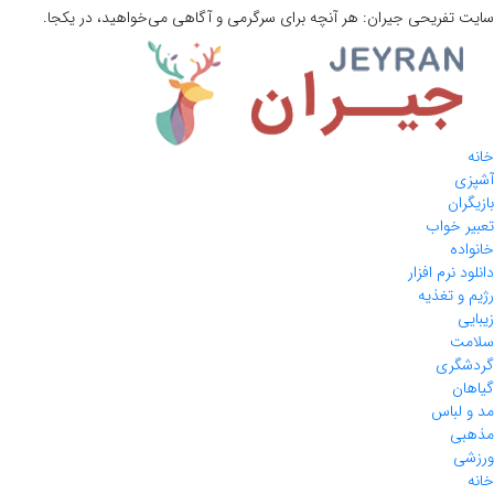
سایت تفریحی
جیران:
هر آنچه برای سرگرمی و آگاهی می‌خواهید، در یکجا.
خانه
آشپزی
بازیگران
تعبیر خواب
خانواده
دانلود نرم افزار
رژیم و تغذیه
زیبایی
سلامت
گردشگری
گیاهان
مد و لباس
مذهبی
ورزشی
خانه