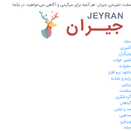
سایت تفریحی
جیران:
هر آنچه برای سرگرمی و آگاهی می‌خواهید، در یکجا.
خانه
آشپزی
بازیگران
تعبیر خواب
خانواده
دانلود نرم افزار
رژیم و تغذیه
زیبایی
سلامت
گردشگری
گیاهان
مد و لباس
مذهبی
ورزشی
خانه