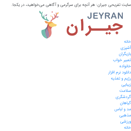
سایت تفریحی
جیران:
هر آنچه برای سرگرمی و آگاهی می‌خواهید، در یکجا.
خانه
آشپزی
بازیگران
تعبیر خواب
خانواده
دانلود نرم افزار
رژیم و تغذیه
زیبایی
سلامت
گردشگری
گیاهان
مد و لباس
مذهبی
ورزشی
خانه