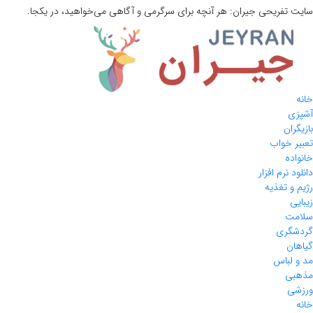
 تفریحی
جیران:
هر آنچه برای سرگرمی و آگاهی می‌خواهید، در یکجا.
ی
ران
 خواب
ده
 نرم افزار
و تغذیه
ی
ت
گری
ن
لباس
ی
ی