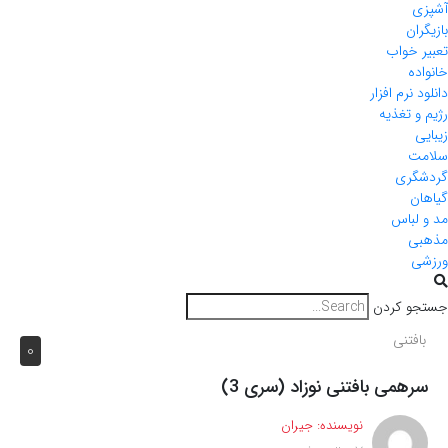
ی
ران
 خواب
ده
 نرم افزار
و تغذیه
ی
ت
گری
ن
لباس
ی
ی
و کردن
افتنی
0
رهمی بافتنی نوزاد (سری 3)
نویسنده:
جیران