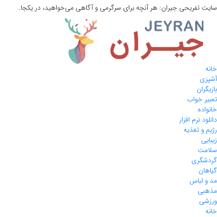
سایت تفریحی
جیران:
هر آنچه برای سرگرمی و آگاهی می‌خواهید، در یکجا.
خانه
آشپزی
بازیگران
تعبیر خواب
خانواده
دانلود نرم افزار
رژیم و تغذیه
زیبایی
سلامت
گردشگری
گیاهان
مد و لباس
مذهبی
ورزشی
خانه