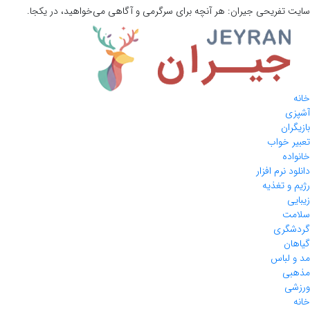
 تفریحی
جیران:
هر آنچه برای سرگرمی و آگاهی می‌خواهید، در یکجا.
ی
ران
 خواب
ده
 نرم افزار
و تغذیه
ی
ت
گری
ن
لباس
ی
ی