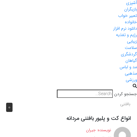
ی
ران
 خواب
ده
 نرم افزار
و تغذیه
ی
ت
گری
ن
لباس
ی
ی
و کردن
افتنی
0
نواع کت و پلیور بافتنی مردانه
نویسنده:
جیران