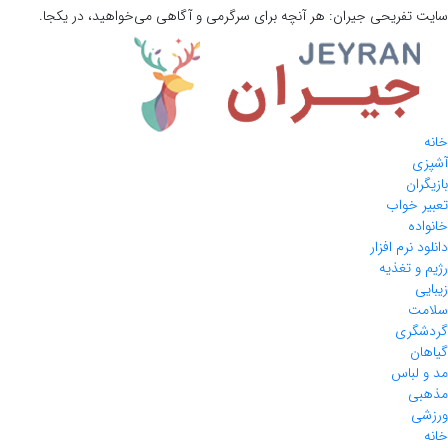
سایت تفریحی
جیران:
هر آنچه برای سرگرمی و آگاهی می‌خواهید، در یکجا.
خانه
آشپزی
بازیگران
تعبیر خواب
خانواده
دانلود نرم افزار
رژیم و تغذیه
زیبایی
سلامت
گردشگری
گیاهان
مد و لباس
مذهبی
ورزشی
خانه