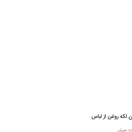
 لکه روغن از لباس
ه:
جیران