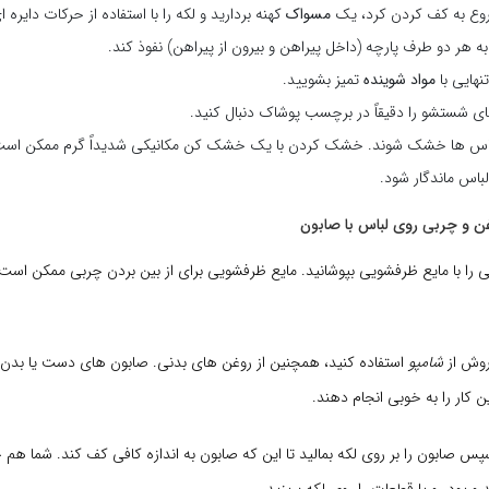
وع به کف کردن کرد، یک
مسواک
کهنه بردارید و لکه را با استفاده از حرکات دایره 
ه هر دو طرف پارچه (داخل پیراهن و بیرون از پیراهن) نفوذ کند.
تنهایی با
مواد شوینده
تمیز بشویید.
ی شستشو را دقیقاً در برچسب پوشاک دنبال کنید.
باس ها خشک شوند. خشک کردن با یک خشک کن مکانیکی شدیداً گرم ممکن است
لباس ماندگار شود.
ن و چربی روی لباس با صابون
 را با مایع ظرفشویی بپوشانید. مایع ظرفشویی برای از بین بردن چربی ممکن است م
روش از
شامپو
استفاده کنید، همچنین از روغن های بدنی. صابون های دست یا بد
ن کار را به خوبی انجام دهند.
پس صابون را بر روی لکه بمالید تا این که صابون به اندازه کافی کف کند. شما هم 