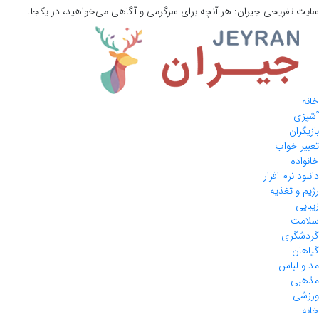
سایت تفریحی
جیران:
هر آنچه برای سرگرمی و آگاهی می‌خواهید، در یکجا.
خانه
آشپزی
بازیگران
تعبیر خواب
خانواده
دانلود نرم افزار
رژیم و تغذیه
زیبایی
سلامت
گردشگری
گیاهان
مد و لباس
مذهبی
ورزشی
خانه