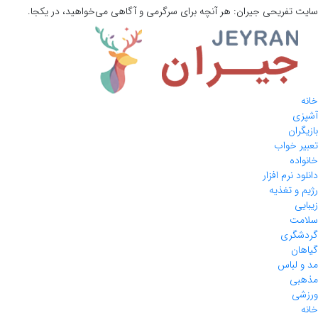
سایت تفریحی
جیران:
هر آنچه برای سرگرمی و آگاهی می‌خواهید، در یکجا.
خانه
آشپزی
بازیگران
تعبیر خواب
خانواده
دانلود نرم افزار
رژیم و تغذیه
زیبایی
سلامت
گردشگری
گیاهان
مد و لباس
مذهبی
ورزشی
خانه