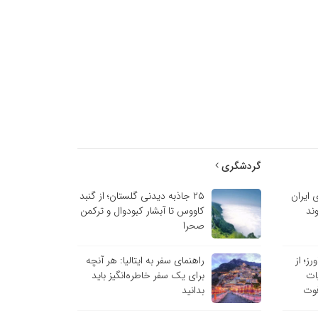
گردشگری
 ایران
۲۵ جاذبه دیدنی گلستان؛ از گنبد
ند
کاووس تا آبشار کبودوال و ترکمن
صحرا
ز؛ از
راهنمای سفر به ایتالیا: هر آنچه
یات
برای یک سفر خاطره‌انگیز باید
وت
بدانید