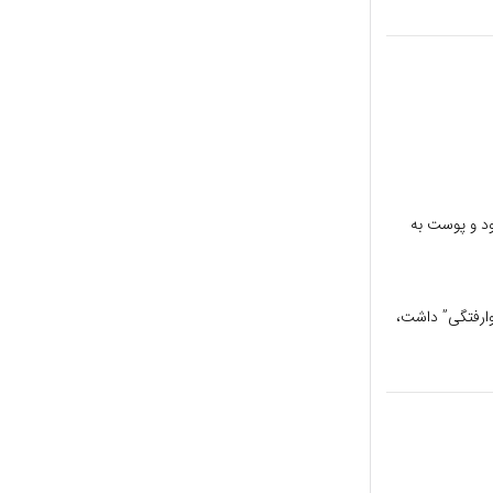
ود و پوست به
ارفتگی” داشت،