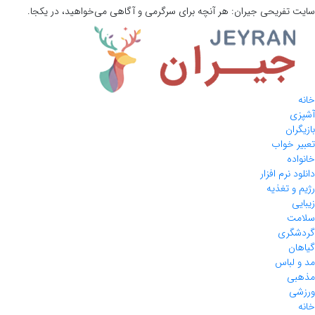
سایت تفریحی
جیران:
هر آنچه برای سرگرمی و آگاهی می‌خواهید، در یکجا.
خانه
آشپزی
بازیگران
تعبیر خواب
خانواده
دانلود نرم افزار
رژیم و تغذیه
زیبایی
سلامت
گردشگری
گیاهان
مد و لباس
مذهبی
ورزشی
خانه