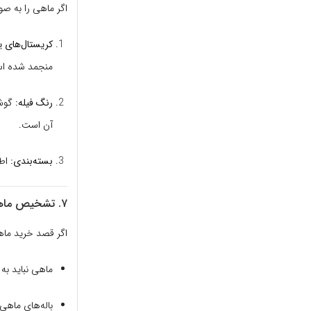
اگر ماهی را به صو
کریستال‌های ی
منجمد شده اس
رنگ فیله:
گوشت
آن است.
بسته‌بندی:
اطم
۷. تشخیص ماهی قرمز سالم (ویژه عید نوروز)
اگر قصد خرید ماهی
ماهی نباید به 
باله‌های ماهی 