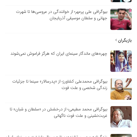
بیوگرافی علی پرمهر؛ از خوانندگی در عروسی‌ها تا شهرت
جهانی و سلطان موسیقی آذربایجان
بازیگران
چهره‌های ماندگار سینمای ایران که هرگز فراموش نمی‌شوند
بیوگرافی محمدعلی کشاورز؛ از «پدرسالار» سینما تا جزئیات
زندگی شخصی و علت فوت
بیوگرافی محمد مطیعی؛ از درخشش در «سلطان و شبان» تا
غربت‌نشینی و علت فوت ناگهانی
زندگینامه محسن تنابنده؛ ستاره سریال پایتخت و سینمای ایران