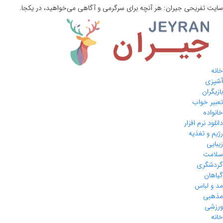
سایت تفریحی
جیران:
هر آنچه برای سرگرمی و آگاهی می‌خواهید، در یکجا.
خانه
آشپزی
بازیگران
تعبیر خواب
خانواده
دانلود نرم افزار
رژیم و تغذیه
زیبایی
سلامت
گردشگری
گیاهان
مد و لباس
مذهبی
ورزشی
خانه