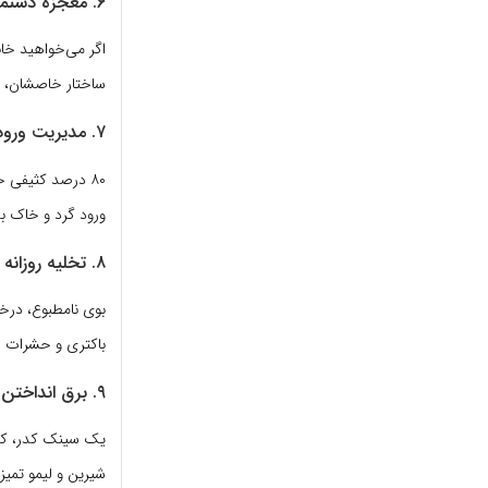
۶. معجزه دستمال‌های میکروفایبر
اگر می‌خواهید خان
ساختار خاصشان، با
۷. مدیریت ورودی خانه (پادری‌ها)
۸۰ درصد کثیفی خ
ورود گرد و خاک به
۸. تخلیه روزانه سطل زباله
بوی نامطبوع، درخش
باکتری و حشرات 
۹. برق انداختن سینک ظرفشویی؛ امضای تمیزی
یک سینک کدر، کل آ
شیرین و لیمو تمی