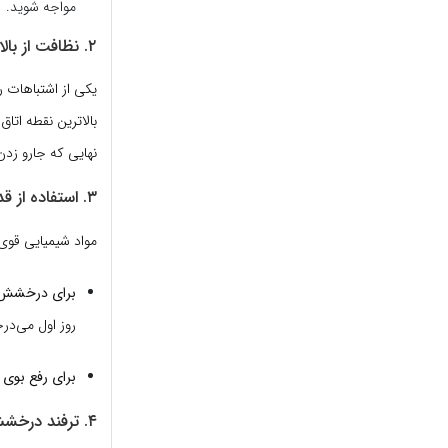
مواجه شوید.
۲. نظافت از بالا به پایین (قانون جاذبه)
یکی از اشتباهات ر
بالاترین نقطه اتاق
نهایی که جارو زدن
۳. استفاده از قدرت سرکه و جوش شیرین (شوینده‌های طبیعی)
مواد شیمیایی قوی 
برای درخشش 
روز اول می‌در
برای رفع بوی 
۴. ترفند درخشش پنجره‌ها با روزنامه و الکل