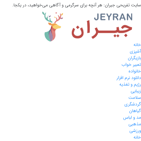
سایت تفریحی
جیران:
هر آنچه برای سرگرمی و آگاهی می‌خواهید، در یکجا.
خانه
آشپزی
بازیگران
تعبیر خواب
خانواده
دانلود نرم افزار
رژیم و تغذیه
زیبایی
سلامت
گردشگری
گیاهان
مد و لباس
مذهبی
ورزشی
خانه