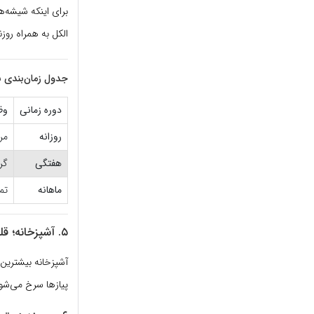
برای اینکه شیشه‌ه
الکل به همراه روز
جدول زمان‌بندی ن
دوره زمانی
وظ
روزانه
مر
هفتگی
گر
ماهانه
تم
۵. آشپزخانه؛ قلب تپنده و براق خانه
آشپزخانه بیشترین 
پیازها سرخ می‌شون