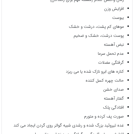
افزایش وزن
یبوست
موهای کم پشت، درشت و خشک
پوست درشت، خشک و ضخیم
نبض آهسته
عدم تحمل سرما
گرفتگی عضلات
کناره های ابرو نازک شده یا می ریزد
حالت چهره کسل کننده
صدای خشن
گفتار آهسته
افتادگی پلک
صورت پف کرده و متورم
غده تیروئید بزرگ شده و رشدی شبیه گواتر روی گردن ایجاد می کند