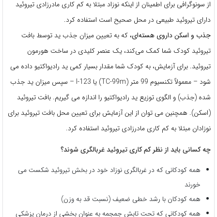
از سونوگرافی برای اطمینان از اینکه نوزاد مبتلا به کم کاری مادرزادی تیروئید
دارای تیروئید طبیعی در محل صحیح است استفاده کرد.
جذب و اسکن داروی هسته‌ای،
که به تعیین میزان جذب ید توسط بافت
تیروئید کودک شما کمک می‌کند، یک عنصر کلیدی در ساخت هورمون
تیروئید. برای آزمایش، به کودک شما مقدار بسیار کمی ید رادیواکتیو داده می
شود – معمولاً تکنسیوم 99 متر (TC-99m) یا I-123 – سپس میزان ید جذب
شده (جذب) و الگوی توزیع ید رادیواکتیو را اندازه می گیریم. بافت تیروئید
(اسکن). همچنین می توان از این آزمایش برای تعیین محل بافت تیروئید برای
نوزادان مبتلا به کم کاری مادرزادی تیروئید استفاده کرد.
چه کسانی باید از نظر کم کاری تیروئید غربالگری شوند؟
همه کودکانی که در غربالگری نوزاد خود در بخش تیروئید شکست می
خورند
همه کودکان با رشد خطی ضعیف (نسبت قد به وزن)
همه کودکانی که تحت تابش جمجمه به عنوان بخشی از درمان پزشکی