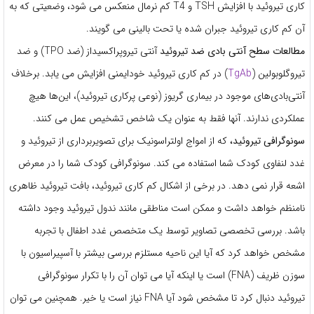
کاری تیروئید با افزایش TSH و T4 کم نرمال منعکس می شود، وضعیتی که به
آن کم کاری تیروئید جبران شده یا تحت بالینی می گویند.
مطالعات سطح آنتی بادی ضد تیروئید
آنتی تیروپراکسیداز (ضد TPO) و ضد
تیروگلوبولین (
TgAb
) در کم کاری تیروئید خودایمنی افزایش می یابد. برخلاف
آنتی‌بادی‌های موجود در بیماری گریوز (نوعی پرکاری تیروئید)، این‌ها هیچ
عملکردی ندارند. آنها فقط به عنوان یک شاخص تشخیص عمل می کنند.
سونوگرافی تیروئید،
که از امواج اولتراسونیک برای تصویربرداری از تیروئید و
غدد لنفاوی کودک شما استفاده می کند. سونوگرافی کودک شما را در معرض
اشعه قرار نمی دهد. در برخی از اشکال کم کاری تیروئید، بافت تیروئید ظاهری
نامنظم خواهد داشت و ممکن است مناطقی مانند ندول تیروئید وجود داشته
باشد. بررسی تخصصی تصاویر توسط یک متخصص غدد اطفال با تجربه
مشخص خواهد کرد که آیا این ناحیه مستلزم بررسی بیشتر با آسپیراسیون با
سوزن ظریف (FNA) است یا اینکه آیا می توان آن را با تکرار سونوگرافی
تیروئید دنبال کرد تا مشخص شود آیا FNA نیاز است یا خیر. همچنین می توان