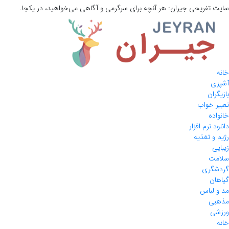
سایت تفریحی
جیران:
هر آنچه برای سرگرمی و آگاهی می‌خواهید، در یکجا.
خانه
آشپزی
بازیگران
تعبیر خواب
خانواده
دانلود نرم افزار
رژیم و تغذیه
زیبایی
سلامت
گردشگری
گیاهان
مد و لباس
مذهبی
ورزشی
خانه