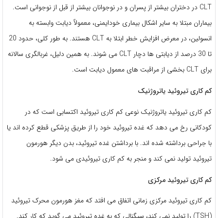
CLT در دختران بیشتر از پسران و در نوجوانان بیشتر از قبل از نوجوانی است.
بیماران مبتلا به سایر اشکال بیماری خودایمنی، معمولاً دیابت وابسته به
انسولین، در معرض افزایش خطر ابتلا به CLT هستند. به طور کلی، حدود 20
تا 30 درصد از دیابتی ها دچار CLT می شوند. به همین دلیل، غربالگری سالانه
برای CLT بخشی از مراقبت های معمول دیابت است.
کم کاری تیروئید یاتروژنیک
کم کاری تیروئید یاتروژنیک نوعی کم کاری تیروئید اکتسابی است که در
کودکانی رخ می دهد که غده تیروئید خود را از طریق پزشکی قطع کرده اند یا
با جراحی برداشته شده اند. با برداشتن غده تیروئید، بدن دیگر هورمون
تیروئید تولید نمی کند و منجر به کم کاری تیروئیدی می شود.
کم کاری تیروئید مرکزی
کم کاری تیروئید مرکزی زمانی اتفاق می افتد که مغز هورمون محرک تیروئید
(TSH) را تولید نمی کند، سیگنالی که به غده تیروئید می گوید که کار کند.