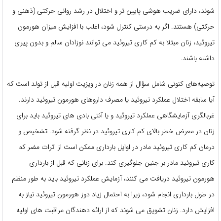
شوند، دارای ضریب هوشی پایین تر و اختلال در رشد روانی حرکتی (ذهنی و
حرکتی) هستند. اگر به درستی کنترل شود، اغلب با افزایش میزان هورمون
تیروئید، زنان مبتلا به کم کاری تیروئید می توانند نوزادان سالم و بدون پیری
داشته باشند.
توصیه‌های کنونی شامل سؤال از همه زنان در ویزیت اولیه قبل از تولد است که
آیا سابقه اختلال عملکرد تیروئید یا مصرف داروهای هورمون تیروئید دارند.
غربالگری آزمایشگاهی عملکرد تیروئید و یا آنتی بادی های تیروئید باید برای
زنان در معرض خطر بالای کم کاری تیروئید در نظر گرفته شود. تشخیص و
درمان کم کاری تیروئید مادر در اوایل بارداری ممکن است از اثرات مضر کم
کاری تیروئید مادر بر جنین جلوگیری کند. برای زنانی که قبل از بارداری
هورمون تیروئید دریافت می کنند، آزمایش عملکرد تیروئید باید به طور منظم
در طول بارداری انجام شود، زیرا به احتمال زیاد دوز هورمون تیروئید نیاز به
افزایش دارد. زنان تشویق می شوند که از ارائه دهندگان مراقبت های اولیه