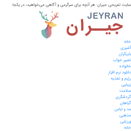
سایت تفریحی
جیران:
هر آنچه برای سرگرمی و آگاهی می‌خواهید، در یکجا.
خانه
آشپزی
بازیگران
تعبیر خواب
خانواده
دانلود نرم افزار
رژیم و تغذیه
زیبایی
سلامت
گردشگری
گیاهان
مد و لباس
مذهبی
ورزشی
خانه