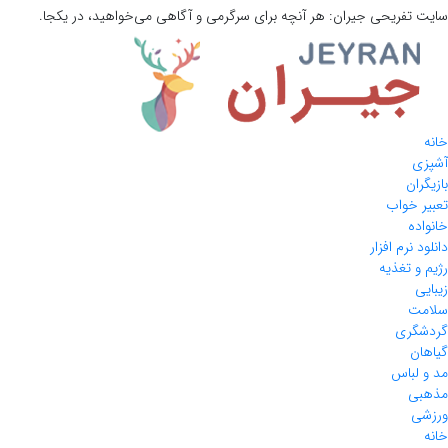
سایت تفریحی
جیران:
هر آنچه برای سرگرمی و آگاهی می‌خواهید، در یکجا.
خانه
آشپزی
بازیگران
تعبیر خواب
خانواده
دانلود نرم افزار
رژیم و تغذیه
زیبایی
سلامت
گردشگری
گیاهان
مد و لباس
مذهبی
ورزشی
خانه