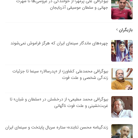
بیوگرافی علی پرمهر؛ از خوانندگی در عروسی‌ها تا شهرت
جهانی و سلطان موسیقی آذربایجان
بازیگران
چهره‌های ماندگار سینمای ایران که هرگز فراموش نمی‌شوند
بیوگرافی محمدعلی کشاورز؛ از «پدرسالار» سینما تا جزئیات
زندگی شخصی و علت فوت
بیوگرافی محمد مطیعی؛ از درخشش در «سلطان و شبان» تا
غربت‌نشینی و علت فوت ناگهانی
زندگینامه محسن تنابنده؛ ستاره سریال پایتخت و سینمای ایران