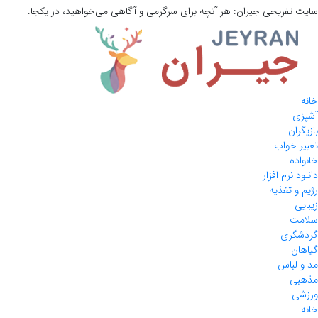
سایت تفریحی
جیران:
هر آنچه برای سرگرمی و آگاهی می‌خواهید، در یکجا.
خانه
آشپزی
بازیگران
تعبیر خواب
خانواده
دانلود نرم افزار
رژیم و تغذیه
زیبایی
سلامت
گردشگری
گیاهان
مد و لباس
مذهبی
ورزشی
خانه