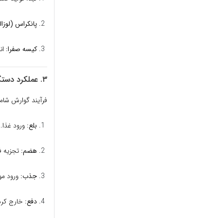
پانکراس (لوزال
کیسه صفرا:
انب
۳. عملکرد دستگاه گوارش چگونه است؟
فرآیند گوارش شام
بلع:
ورود غذا.
هضم:
تجزیه ف
جذب:
ورود مو
دفع:
خارج کردن