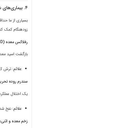
۴. بیماری‌های شایع گوارشی و علائم آن‌ها
بسیاری از ما حداق
زودهنگام کمک کن
رفلاکس معده (GERD)
بازگشت اسید معد
علائم:
ترش کرد
سندرم روده تحریک‌پ
یک اختلال عملکرد
علائم:
نفخ شدی
زخم معده و اثنی‌