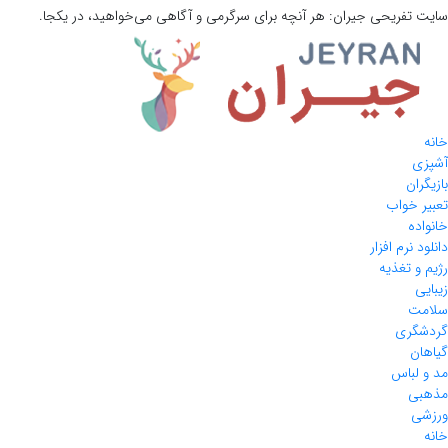
سایت تفریحی
جیران:
هر آنچه برای سرگرمی و آگاهی می‌خواهید، در یکجا.
خانه
آشپزی
بازیگران
تعبیر خواب
خانواده
دانلود نرم افزار
رژیم و تغذیه
زیبایی
سلامت
گردشگری
گیاهان
مد و لباس
مذهبی
ورزشی
خانه