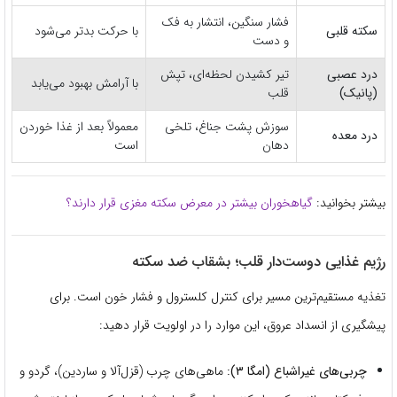
فشار سنگین، انتشار به فک
سکته قلبی
با حرکت بدتر می‌شود
و دست
درد عصبی
تیر کشیدن لحظه‌ای، تپش
با آرامش بهبود می‌یابد
(پانیک)
قلب
سوزش پشت جناغ، تلخی
معمولاً بعد از غذا خوردن
درد معده
دهان
است
بیشتر بخوانید:
گیاهخوران بیشتر در معرض سکته مغزی قرار دارند؟
رژیم غذایی دوست‌دار قلب؛ بشقاب ضد سکته
تغذیه مستقیم‌ترین مسیر برای کنترل کلسترول و فشار خون است. برای
پیشگیری از انسداد عروق، این موارد را در اولویت قرار دهید:
چربی‌های غیراشباع (امگا ۳):
ماهی‌های چرب (قزل‌آلا و ساردین)، گردو و