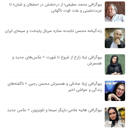
بیوگرافی محمد مطیعی؛ از درخشش در «سلطان و شبان» تا
غربت‌نشینی و علت فوت ناگهانی
زندگینامه محسن تنابنده؛ ستاره سریال پایتخت و سینمای ایران
بیوگرافی لیلا زارع از شروع تا شهرت + عکس‌های جدید و
همسرش
بیوگرافی ژیلا صادقی و همسرش محسن رجبی + ناگفته‌های
زندگی و حواشی اخیر
بیوگرافی هانیه غلامی بازیگر سینما و تلویزیون + عکس جدید