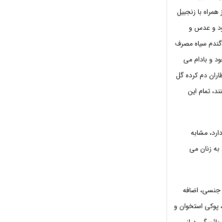
همراه با زنجبیل
ود و عدس و
 گندم سیاه مصرف
ود و بادام می
اران دم کرده گل
د، تمام این
ارد، مشابه
به زنان می
جنسی، اضافه
پوکی استخوان و
 یائسگی دراز