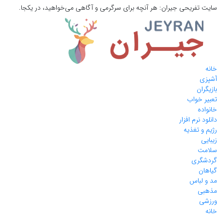
سایت تفریحی
جیران:
هر آنچه برای سرگرمی و آگاهی می‌خواهید، در یکجا.
خانه
آشپزی
بازیگران
تعبیر خواب
خانواده
دانلود نرم افزار
رژیم و تغذیه
زیبایی
سلامت
گردشگری
گیاهان
مد و لباس
مذهبی
ورزشی
خانه