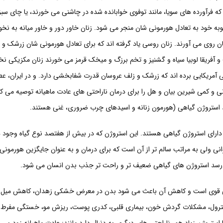
 که فرآورده های سویا، مانند توفوی خوابانده شده در چاشنی می خورند، یا چای سبز 
وبه خود به تعادل هورمونی شان منجر می شود. زنان خاور دور و خاور میانه به نخ
ان روی می آورند. زنان روسی یاد گرفته اند که برای تعادل هورمونی شان زرشک و
ب و آفریقا لوبیا سیاه و گشنیز و تخم برزگ و میخک قرمز می خورند زنان مکزیکی نخ
ی آمریکایی برده اند که زرشک و زلف عروسان قدرت شفابخشی دارد. و در ایران، عط
نی و کمی شیرین بیان و هل را برای درمان ناراحتی های عادت ماهیانه توصیه می کنن
ظ استروژن گیاهی (هورمون زنانه و اسیدهای چرب ضروری، غنی هستند.
 دارای استروژن گیاهی هستند. این استروژن که در بیش از هفتصد نوع گیاه وجود د
ی ولی به مراتب سالم تر از آن است که برای درمان و به عنوان جایگزین هورمونی 
 رسد استروژن های گیاهی ضعیف تر و راحت تر جذب بدن انسان می شود.
ی قوی است و کاهش آن باعث می شود بدن در معرض خشکی زهدان، کاهش میل 
ترول، مشکلات گردش خون، بیماری قلبی، کدری پوست، ریزش مو، خستگی مفرط، 
استروژن زیاد هم، ناراحتی های دیگری به دنبال دارد مانند: عادت ماهیانه زودرس،