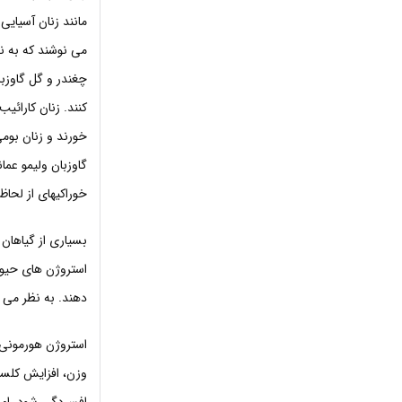
مانند زنان آسیایی
می نوشند که به ن
چغندر و گل گاوزب
کنند. زنان کارائی
خورند و زنان بوم
گاوزبان ولیمو عما
خوراکیهای از لحا
بسیاری از گیاهان
استروژن های حیوان
دهند. به نظر می
استروژن هورمون
وزن، افزایش کلس
افسردگی شود. اما 