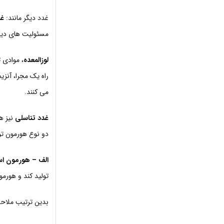
غدد دیگر مانند:
غد
مسئولیت های دیگر
لوزالمعده
، موادی ت
راه یک مجرا، آنزی
می کنند.
غدد تناسلی
نیز ه
دو نوع هورمون تو
الف – هورمون اس
تولید کند و هورمو
بدین ترتیب ملاحظ