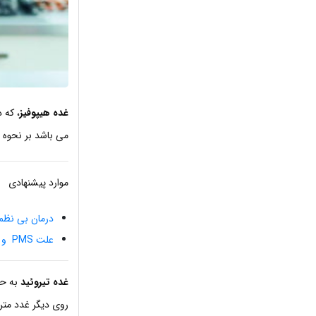
غده هیپوفیز
، که 
می باشد بر نحوه 
موارد پیشنهادی
درمان بی نظم
علت PMS و نحوه تشخیص آن
غده تیروئید
به حک
روی دیگر غدد متر