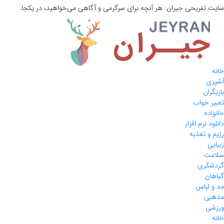
سایت تفریحی
جیران:
هر آنچه برای سرگرمی و آگاهی می‌خواهید، در یکجا.
خانه
آشپزی
بازیگران
تعبیر خواب
خانواده
دانلود نرم افزار
رژیم و تغذیه
زیبایی
سلامت
گردشگری
گیاهان
مد و لباس
مذهبی
ورزشی
خانه