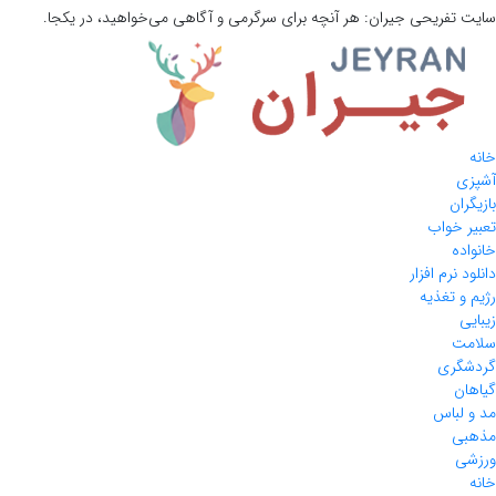
سایت تفریحی
جیران:
هر آنچه برای سرگرمی و آگاهی می‌خواهید، در یکجا.
خانه
آشپزی
بازیگران
تعبیر خواب
خانواده
دانلود نرم افزار
رژیم و تغذیه
زیبایی
سلامت
گردشگری
گیاهان
مد و لباس
مذهبی
ورزشی
خانه