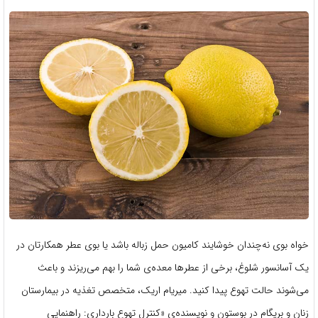
خواه بوی نه‌چندان خوشایند کامیون حمل زباله باشد یا بوی عطر همکارتان در
یک آسانسور شلوغ، برخی از عطرها معده‌ی شما را بهم می‌ریزند و باعث
می‌شوند حالت تهوع پیدا کنید. میریام اریک، متخصص تغذیه در بیمارستان
زنان و بریگام در بوستون و نویسنده‌ی «کنترل تهوع بارداری: راهنمایی