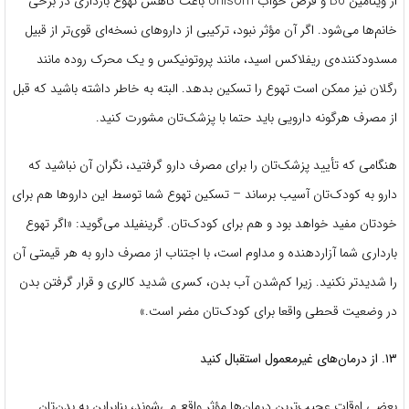
از ویتامین B6 و قرص خواب Unisom باعث کاهش تهوع بارداری در برخی
خانم‌ها می‌شود. اگر آن مؤثر نبود، ترکیبی از داروهای نسخه‌ای قوی‌تر از قبیل
مسدودکننده‌‌ی ریفلاکس اسید، مانند پروتونیکس و یک محرک روده مانند
رگلان نیز ممکن است تهوع را تسکین بدهد. البته به خاطر داشته باشید که قبل
از مصرف هرگونه دارویی باید حتما با پزشک‌تان مشورت کنید.
هنگامی که تأیید پزشک‌تان را برای مصرف دارو گرفتید، نگران آن نباشید که
دارو به کودک‌تان آسیب برساند – تسکین تهوع شما توسط این داروها هم برای
خودتان مفید خواهد بود و هم برای کودک‌تان. گرینفیلد می‌گوید: «اگر تهوع
بارداری شما آزاردهنده و مداوم است، با اجتناب از مصرف دارو به هر قیمتی آن
را شدیدتر نکنید. زیرا کم‌شدن آب بدن، کسری شدید کالری و قرار گرفتن بدن
در وضعیت قحطی واقعا برای کودک‌تان مضر است.»
۱۳. از درمان‌های غیرمعمول استقبال کنید
بعضی اوقات عجیب‌ترین درمان‌ها مؤثر واقع می‌شوند، بنابراین به بدن‌تان