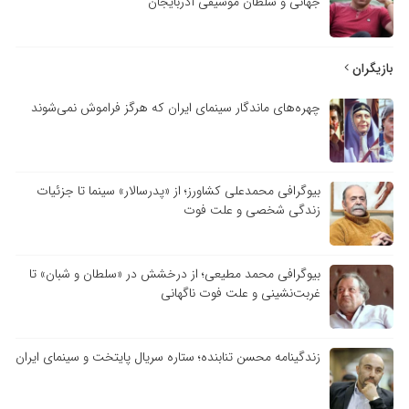
جهانی و سلطان موسیقی آذربایجان
بازیگران
چهره‌های ماندگار سینمای ایران که هرگز فراموش نمی‌شوند
بیوگرافی محمدعلی کشاورز؛ از «پدرسالار» سینما تا جزئیات
زندگی شخصی و علت فوت
بیوگرافی محمد مطیعی؛ از درخشش در «سلطان و شبان» تا
غربت‌نشینی و علت فوت ناگهانی
زندگینامه محسن تنابنده؛ ستاره سریال پایتخت و سینمای ایران