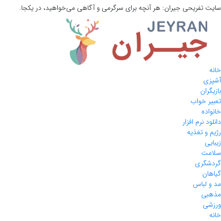
سایت تفریحی
جیران:
هر آنچه برای سرگرمی و آگاهی می‌خواهید، در یکجا.
خانه
آشپزی
بازیگران
تعبیر خواب
خانواده
دانلود نرم افزار
رژیم و تغذیه
زیبایی
سلامت
گردشگری
گیاهان
مد و لباس
مذهبی
ورزشی
خانه