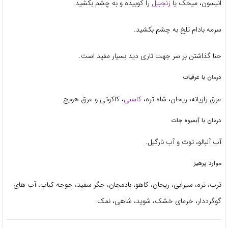
انیسون، میخک یا
زنجبیل
را کوبیده و به چشم بکشید.
سرمه بادام تلخ به چشم بکشید.
حنا گذاشتن بر سر جهت تاری دید بسیار مفید است.
درمان با عرقیات
عرق رازیانه، ریحان، شاه تره،
کاسنی
، کاکوتی و عرق هویج.
درمان با آبمیوه جات
آب آلبالو، توت و آب نارگیل.
موارد پرهیز
ترب، تره، سیرابی، ریحان، کاهو، بادمجان، جگر سفید، جوجه کباب، آب های
گوگرددار، خرمای خشک، شوید، شاهی، نمک.