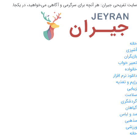
سایت تفریحی
جیران:
هر آنچه برای سرگرمی و آگاهی می‌خواهید، در یکجا.
خانه
آشپزی
بازیگران
تعبیر خواب
خانواده
دانلود نرم افزار
رژیم و تغذیه
زیبایی
سلامت
گردشگری
گیاهان
مد و لباس
مذهبی
ورزشی
خانه