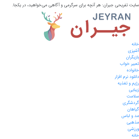
سایت تفریحی
جیران:
هر آنچه برای سرگرمی و آگاهی می‌خواهید، در یکجا.
خانه
آشپزی
بازیگران
تعبیر خواب
خانواده
دانلود نرم افزار
رژیم و تغذیه
زیبایی
سلامت
گردشگری
گیاهان
مد و لباس
مذهبی
ورزشی
خانه