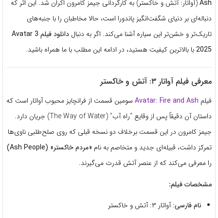
Ash
(آواتار: آتش و خاکستر) به کارگردانی جیمز کامرون اکران شد. این اثر که
دنباله‌ای بر دنیای شگفت‌انگیز پاندورا است، حالا مخاطبان را با جنبه‌های
تاریک‌تر و خشن‌تر این سیاره آشنا می‌کند. اگر به دنبال
دانلود فیلم Avatar 3
2025
با بالاترین کیفیت هستید، در ادامه این مطلب با ما همراه باشید.
معرفی فیلم آواتار ۳: آتش و خاکستر
فیلم
Avatar: Fire and Ash
سومین قسمت از فرانچایز محبوب آواتار است که
داستان آن دقیقاً پس از وقایع “راه آب” (The Way of Water) جریان دارد.
جیمز کامرون در این قسمت برخلاف دو نسخه قبلی که روی صلح‌طلبی ناوی‌ها
تمرکز داشت، قبیله‌ای جدید و متخاصم به نام
«مردم خاکستر» (Ash People)
را معرفی می‌کند که از عنصر آتش قدرت می‌گیرند.
مشخصات فیلم:
نام فارسی:
آواتار ۳: آتش و خاکستر