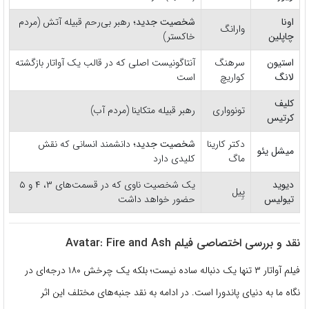
اونا
شخصیت جدید؛
رهبر بی‌رحم قبیله آتش (مردم
وارانگ
چاپلین
خاکستر)
استیون
سرهنگ
آنتاگونیست اصلی که در قالب یک آواتار بازگشته
لانگ
کواریچ
است
کلیف
تونوواری
رهبر قبیله متکاینا (مردم آب)
کرتیس
دکتر کارینا
شخصیت جدید؛
دانشمند انسانی که نقش
میشل یئو
ماگ
کلیدی دارد
دیوید
یک شخصیت ناوی که در قسمت‌های ۳، ۴ و ۵
پِیل
تیولیس
حضور خواهد داشت
نقد و بررسی اختصاصی فیلم Avatar: Fire and Ash
فیلم آواتار ۳ تنها یک دنباله ساده نیست؛ بلکه یک چرخش ۱۸۰ درجه‌ای در
نگاه ما به دنیای پاندورا است. در ادامه به نقد جنبه‌های مختلف این اثر