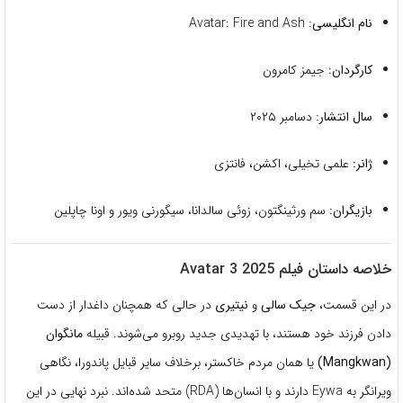
نام انگلیسی:
Avatar: Fire and Ash
کارگردان:
جیمز کامرون
سال انتشار:
دسامبر ۲۰۲۵
ژانر:
علمی تخیلی، اکشن، فانتزی
بازیگران:
سم ورثینگتون، زوئی سالدانا، سیگورنی ویور و اونا چاپلین
خلاصه داستان فیلم Avatar 3 2025
در این قسمت،
جیک سالی
و
نیتیری
در حالی که همچنان داغدار از دست
دادن فرزند خود هستند، با تهدیدی جدید روبرو می‌شوند. قبیله
مانگوان
(Mangkwan)
یا همان مردم خاکستر، برخلاف سایر قبایل پاندورا، نگاهی
ویرانگر به Eywa دارند و با انسان‌ها (RDA) متحد شده‌اند. نبرد نهایی در این