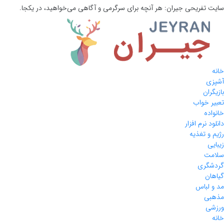
سایت تفریحی
جیران:
هر آنچه برای سرگرمی و آگاهی می‌خواهید، در یکجا.
خانه
آشپزی
بازیگران
تعبیر خواب
خانواده
دانلود نرم افزار
رژیم و تغذیه
زیبایی
سلامت
گردشگری
گیاهان
مد و لباس
مذهبی
ورزشی
خانه